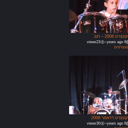
 2008 – רגב
views
23
8 years ago
•
ונצרטים
נצרט דראמר 2008
views
30
8 years ago
•