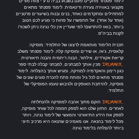
לימוד פסנתר מתקיים פעם בשבוע בביה"ס ע"י צוות מורים
מקצועי באווירה צעירה ודינאמית. לימוד פסנתר מתאים
למתחילים ומתקדמים כאחד, בנים ובנות בשיעורים פרטניים
(אחד על אחד). אל תתפשרו על פחות כי מגיע לכם הטוב
ביותר, בואו להתרשם! למי שעדיין אין כלי נגינה ניתן לשכור/
לקנות בביה"ס.
תכנית הלימוד מותאמת לרצונו של התלמיד: מוסיקה
קלאסית, ג'אז, או שירים ומוסיקה קלה. לימוד פסנתר משלב
קריאת אקורדים, אילתור, הבנה ריתמית והבנה תיאורטית.
מכין אותך למבחנים, למבחני קבלה לבתי ספר
כגון רימון והאקדמיה למוזיקה, ומגיש אותך בהצלחה. לימוד
פסנתר מתאים לכל גיל ופותח פתח להכרת סוגים שונים של
מוסיקה, להרחבת האופקים ולגיבוש טעמו המוסיקלי של
התלמיד.
הוקם מתוך אהבה למוסיקה ולהנחלתה
לאחרים. החזון שלנו הוא לספק חממה לכל שוחר מוסיקה,
לספק את הידע התיאורטי והמעשי של לימוד נגינה, ויותר
מכל לימוד בהנאה. אנו מאמינים שהנאה היא מרכיב חיוני
ביותר להצלחה בלימוד נגינה.