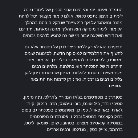
התמדה ואימון יומיומי הינם אבני הבניין של לימוד נגינה.
לעיתים אימון נתפס כקושי, אולם לימוד מקצועי יכול להיות
מהנה ומאתגר על אף ה"קשיים" שנתקלים בהם במהלך
הלימוד. לימוד מוסיקה הוא תהליך מהנה ומאתגר, יחד עם
זאת דורש השקעה עבור מי שרוצה להגיע לדרגים גבוהים.
תפקידנו הוא לא רק ללמד כיצד לנגן על פסנתר אלא גם
לחשוף את התלמידים למוסיקה חדשה, לסגנונות שונים
ומגוונים, ולגרום לכם להתאהב בכלי דרך הלימוד. אחד
היתרונות של הפסנתר הוא בהלחנה. מלחינים רבים
משתמשים בפסנתר להלחנה מכיוון שבפסנתר ניתן לנגן
צלילים רבים בו זמנית, ואז ניתן לדמות את התוצאה
הסופית.
פסנתרנים מפורסמים בג'אז הם: ריי צ'ארלס, נינה סימון,
סטיבי וונדר, ביל אוונס, בובי טימונס, הרבי הנקוק, קית'
ג'ארת ובאד פאוול. כמו כן, משתמשים בפסנתר גם בפופ
ברוק בקאנטרי במטאל ובבלוז. פסנתרנים מפורסמים
במוסיקה קלאסית: מוצרט, בטהובן, שופן, שומאן, ליסט,
ברהמס, צ'ייקובסקי, מנדלסון ורבים אחרים.