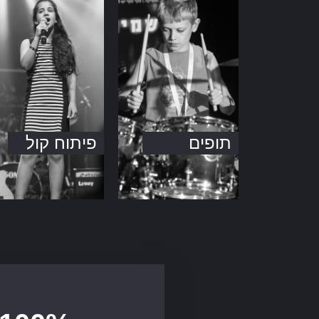
תופים
פיתוח קול