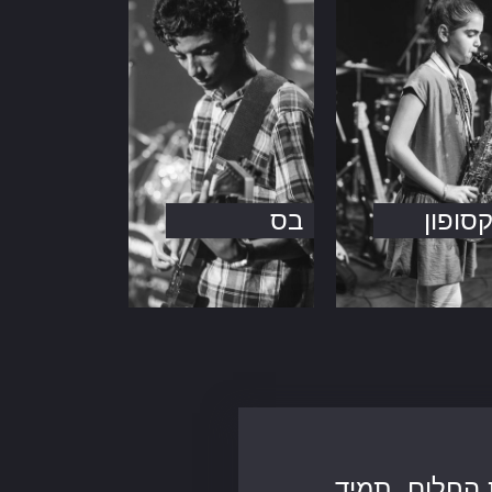
סופון
בס
 החלום. תמיד