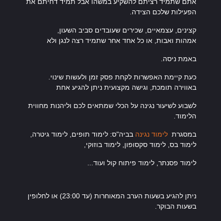
אתם שתמיד רציתם להשקיע במשהו אבל תמיד דחיתם את
הפעילות שלכם הצידה
.
קצינים, עצמאיים, שכירים שעובדים סביב השעון,
אמהות ואבות, או כל אחד אחר שתמיד רצה לנגן ולא
באמת ניסה
.
כעת קיימת האפשרות לקחת פסק זמן ולעשות שינוי.
באווירה תומכת, וגישה מקצועית ניתן להגיע אחת
לשבוע לשיעור נגינה על הכלי שמתאים לכם וליהנות מחווית
הלימוד
.
במסגרת
לימוד נגינה
בביה"ס: לימוד תופים, לימוד גיטרה,
לימוד בס, לימוד סקסופון, לימוד בוזוקי
,
לימוד פסנתר, לימוד פיתוח קול ועוד
...
ניתן להגיע בשעות הערב המאוחרות (עד 23:00) או לחלופין
בשעות הבוקר
.